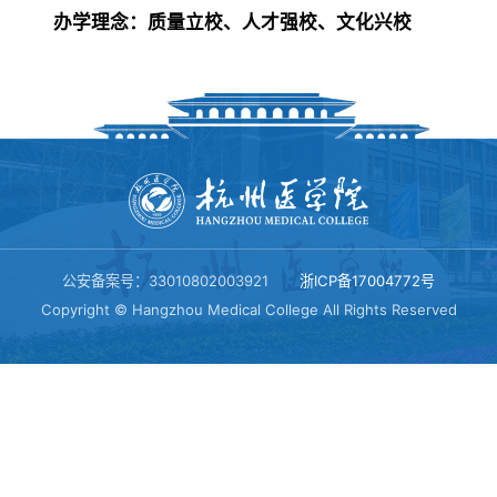
科学研究
办学理念：质量立校、人才强校、文化兴校
杭医章程
研究生教育
科研机构
招生就业
现任领导
国际教育
科研成果
机构设置
本专科生招生
人才招聘
继续教育
科研动态
公安备案号：33010802003921
浙ICP备17004772号
学校标识
研究生招生
Copyright © Hangzhou Medical College All Rights Reserved
信息公告
学术期刊
留学生招生
信息公开
合作交流
继续教育招生