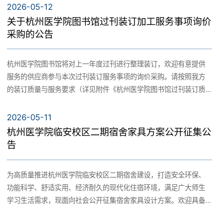
式向我校提出质疑，逾期将不予处理。采购质疑联系人：冀老师质
2026-05-12
之日起，7个日历日内完成项目。五、参与比价的报名：1.报名时
案，明确学科建设六大目标。依托专业认证，提升临床医学、护理
疑联系电话：0571-87692781投诉联系人：唐老师/朱老师 投诉联
关于杭州医学院图书馆过刊装订加工服务事项询价
间：2026年6月3日09:00起，至2026年6月5日14时00分。2.采用
学等现有专业建设水平。持续开展优势专业培育工作，遴选立项校
系方式：0571-87695030 杭州医学院
采购的公告
邮件报名，将下述资料扫描件发送至hyjsc@hmc.edu.cn。六、报名
级优势专业2个。制定《专业设置调整优化实施办法》《微专业建设
2026年5月21日
时应提供以下资料：（1）单位介绍信或法人授权委托书；（2）本
管理办法》等制度，建立专业预警与退出机制，实行专业动态调
项目的联系人、电话、邮箱；（3）营业执照复印件盖公章；（4）
整，立项微专业2个，持续打造优质微专业。创新与省疾控中心共建
杭州医学院图书馆将对上一年度过刊进行整理装订，欢迎有意提供
中小企业声明函（若属于中小企业）。七、比价文件递交截止时间
联合公共卫生学院的模式，积极探索“校疾合作”双赢路径，签订新一
服务的供应商参与本次过刊装订服务事项的询价采购。请按照我方
和地点：比价申请人邮件报名后，应于2026年6月5日14时00分前
轮共建协议，共同推动公共卫生与预防医学省一流学科（A类）发
的装订质量与服务要求（详见附件《杭州医学院图书馆过刊装订质
将比价文件密封送交到下述地点：杭州医学院临安二期建设工程中
展。（二）加强教学成果奖培育。组织做好校级教学成果奖评选工
量与服务要求》），本着互惠互利的原则，切合市场实际，按照装
建三局项目部一楼会议室。未邮件报名、逾期送达或未密封将予以
作，《面向全体医学生的全科医学素养教育体系构建与实践》获
订工艺分别给出精装与简装合订本的单本报价，请于5月20日前将报
2026-05-11
拒收（或作无效比价文件处理）。八、比价时间及地点：本次比价
2025年省教学成果奖一等奖。召开教指委专题会议研讨国家级成果
价单密封寄至杭州医学院图书馆王老师（浙江省杭州市临安区颐康
杭州医学院临安校区二期宿舍家具方案公开征集公
将于2026年6月5日14时00分在杭州医学院临安二期建设工程中建
奖申报路径，制定申报工作方案，全力冲刺国家级教学成果奖。制
街8号），联系电话0571-87692814。 附件：1.《杭州医学院图书
告
三局项目部一楼会议室进行比价，比价申请人可以派授权代表出席
定2026年教学成果奖培育计划，建设联合申报机制，设立教学成果
馆过刊装订质量与服务要求》 2.《关于杭州医学院图书馆2026年过
（授权代表应当是比价申请人的在职正式职工，并携带身份证等有
培育库，积极争取2029年省级教学成果奖实现新突破。（三）加强
刊装订询价的复函》 杭州医学院 2026年5月12日 附件一：杭州医
为高质量推进杭州医学院临安校区二期宿舍建设，打造安全环保、
效证明出席）。九、业务咨询：采购人：杭州医学院地址：杭州市
医学特色科研创新。建立学校存量专利基础库和转化资源库，组织
学院图书馆过刊装订质量与服务要求.docx 附件二：关于杭州医学
功能科学、舒适实用、经济耐久的现代化住宿环境，满足广大师生
临安区颐康街8号项目联系人：余老师项目联系人电话：
举办科研成果展示拍卖会，主动对接上级部门举办的成果宣介会，
院图书馆2026年过刊装订询价的复函.doc
学习生活需求，现面向社会公开征集宿舍家具设计方案。欢迎具备
18072733566 2026年6月2日
提高校本级科技成果的转化收入。加强转化平台建设，成功布局省
相应资质、丰富经验及优秀设计能力的家具供应商、专业设计单位
级概念验证中心1个，并加强转化培训，承接疫苗评价研究工作3