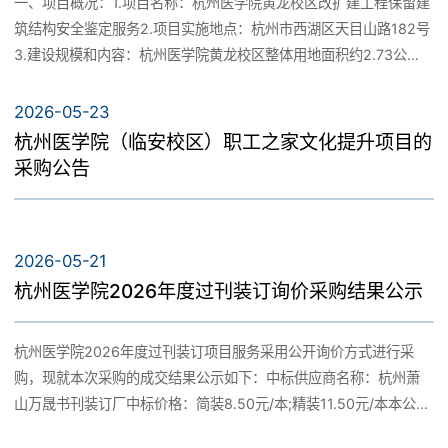
一、项目概况：1.项目名称：杭州医学院黄龙校区改扩建工程保留建
（二）牢固树立“创新服务”理念。将“求真 博爱 创新 服务”作为校训
扫描提交（邮件主题：杭州医学院临安二期建设工程室外附属及景
筑结构安全鉴定服务2.项目实施地点：杭州市西湖区天目山路182号
写入学校章程，制定《关于开展传承“创新服务”理念大讨论的实施方
观绿化工程项目+单位名称）至邮箱：506348153@qq.com。1.营
3.建设规模和内容：杭州医学院黄龙校区整体用地面积约2.73公
案》，强化创新服务意识。设立校院协同创新基金，制定《校院协
业执照、资质证书、汇报PPT（PPT无需盖章）；2.参加述标经办人
顷，项目拟拆除黄龙校区内2、3、4、6号楼，高配间和传达室等6
同创新项目管理办法》，加强项目全过程管理，确保延期的3个健康
授权委托书、身份证复印件、联系方式及邮箱，近3个月社保缴纳证
幢建筑，保留科技医疗综合楼和5号楼，就地新建1栋地上17层产教
浙江专项资助项目尽早结题。制定《社会合作管理办法（试
2026-05-23
明；（二）述标方式：现场PPT汇报+提问的方式进行。（三）具体
融合大楼、2栋地上6层学生宿舍楼、2栋地上1层传达室，以及地下1
行）》，充分发挥各平台服务区域生物医药产业发展的作用，实验
杭州医学院（临安校区）职工之家文化提升项目的
时间、地点另行通知。五、公告发布媒介本公告在杭州医学院官网
层车库（含设备用房）。4.需鉴定建筑概括：科技医疗综合楼位于黄
动物中心实现为全省200多家企事业单位生物医药研发提供支撑，安
采购公告
（https://www.hmc.edu.cn/xxgg/gsgg/）公示公告栏发布。六、
龙校区南侧，总建筑面积58,798.86平方米，其中地下建筑面积
全性评价研究中心助力企业获得20多个新药临床试验默示许可或上
联系方式报名受理联系人：董老师；联系电话：0571-
12,199平方米。建筑为两层地下室、地上裙楼为四层、主楼为十九
市许可批件，高等级生物安全实验室与5家生物医药企业或科研机构
88892830。 杭州医学院2026年6月29日
层的高层建筑，采用钢筋混凝土框架-剪力墙结构体系。二、项目编
在传染病防治相关新药药效评价等领域开展科研合作，切实发挥服
2026-05-21
号：BA202600375三、专门面向中小企业采购：是四、比价内容
务效能。（三）严格落实“第一议题”学习制度。制定校党委《关于落
杭州医学院2026年度过刊装订询价采购结果公示
及数量标项比价内容最高限价01杭州医学院黄龙校区改扩建工程保
实“第一议题”学习制度的实施细则》，确保每月开展“第一议题”学习
留建筑结构安全鉴定服务，包括负责完成科技医疗综合楼的现场勘
不少于2次，并监督指导各级党组织贯彻落实，切实将学习成果转化
察、资料收集、房屋材料检测、评估分析；选派技术可靠、经验丰
为推动学校高质量发展的实际举措。二、关于“推进高水平应用型医
杭州医学院2026年度过刊装订项目服务采用公开询价方式进行采
富的工程技术人员及适用、先进的检测仪器设备，进行现场检测和
科大学建设存在短板”问题的整改情况（一）扎实推进学科专业建
购，现就本次采购的成交结果公示如下：中标供应商名称：杭州萧
室内检测数据分析、判断，并在外业完成3个工作日内向甲方提供结
设。校领导带队调研省内外13所医学院校，交流学习先进经验，召
山万晟书刊装订厂中标价格：简装8.50元/本;精装11.50元/本本公告
构安全鉴定报告。结构安全鉴定报告应满足国家及地方相关技术规
开学科专业建设分析务虚会，深入剖析短板不足，并积极与上级有
公示期为三个工作日，如对以上结果有异议请在公示期内以书面形
范、标准以及行业主管部门的要求。 9.8万元服务期：自合同签订
关部门沟通，编制《“十五五”学科建设与研究生教育发展规划》草