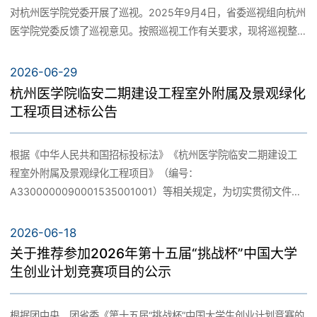
科学研究
对杭州医学院党委开展了巡视。2025年9月4日，省委巡视组向杭州
杭医章程
医学院党委反馈了巡视意见。按照巡视工作有关要求，现将巡视整
研究生教育
改情况予以公布。杭州医学院党委把巡视整改作为重大政治任务来
科研机构
抓，始终站在讲政治、讲大局、讲党性的高度，深刻认识整改工作
2026-06-29
招生就业
现任领导
的重要性和紧迫性，将思想和行动统一到中央和省委的决策部署上
杭州医学院临安二期建设工程室外附属及景观绿化
国际教育
来，以高度的思想自觉正视问题，切实做好整改工作。一是提高思
工程项目述标公告
科研成果
想认识。巡视意见反馈后，第一时间召开党委会，深入学习贯彻习
机构设置
本专科生招生
近平总书记关于巡视工作的重要论述，传达省委书记专题会议精
人才招聘
继续教育
根据《中华人民共和国招标投标法》《杭州医学院临安二期建设工
神，认真学习巡视整改相关文件，增强抓好巡视整改的政治自觉、
科研动态
程室外附属及景观绿化工程项目》（编号：
思想自觉、行动自觉。及时召开巡视整改工作动员部署会、巡视整
学校标识
A3300000090001535001001）等相关规定，为切实贯彻文件要
研究生招生
改专题民主生活会，严肃开展批评与自我批评，深入剖析深层次原
求，本校拟就杭州医学院临安二期建设工程室外附属及景观绿化工
因，明确下一步工作举措和努力方向。二是加强组织领导。校党委
信息公告
学术期刊
程项目开通述标报名渠道。现对述标相关事宜进行公告，诚邀符合
2026-06-18
书记坚决扛牢巡视整改第一责任人责任，召开党委会研究部署巡视
留学生招生
条件的单位参与。 一、项目名称：杭州医学院临安二期建设工程室
关于推荐参加2026年第十五届“挑战杯”中国大学
整改工作，牵头成立整改工作领导小组并担任组长，将巡视整改工
外附属及景观绿化工程项目二、项目概况及室外附属及景观绿化工
生创业计划竞赛项目的公示
作列为党委会固定议题，带头领办重点难点问题14项，着力解决关
信息公开
程实施范围1.项目概况：杭州医学院临安二期建设项目投资估算
合作交流
键历史遗留问题。校领导班子成员认真履行“一岗双责”，主动认领整
继续教育招生
127756.0500万元，工程概算127756.0500万元，其中建安工程造
改任务，抓好职责范围内巡视整改任务落实。学校成立巡视整改工
根据团中央、团省委《第十五届“挑战杯”中国大学生创业计划竞赛的