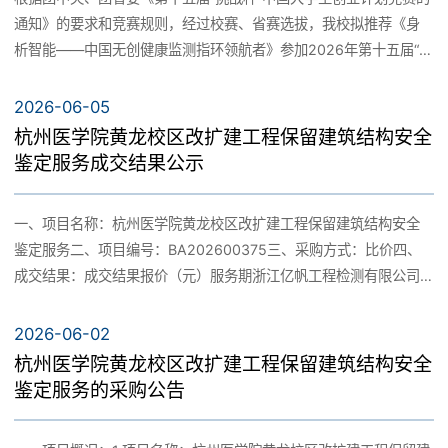
价15406.5716万元；建设规模：总建筑面积为221500平方米；建
作专班，下设选人用人、意识形态、巡察工作三个专项整改组，构
通知》的要求和竞赛规则，经过校赛、省赛选拔，我校拟推荐《身
公示公告
设地点：杭州市临安区颐康街8号，杭州医学院临安校区一期工程北
建责任清晰、分工明确、协同高效的整改工作体系。三是抓好整改
就业指导服务
析智能——中国无创健康监测指环领航者》参加2026年第十五届“挑
国内合作
侧。2.室外附属及景观绿化工程招标范围：施工图范围内的室外道
落实。针对巡视反馈问题，研究制定巡视整改方案和“四张清单”，形
战杯”中国大学生创业计划竞赛，现对作品信息进行公示。公示期自
路、广场、室外运动场地及体育设施、运动场看台及看台雨棚、绿
成整改措施94条，明确责任人、整改措施和完成时限。建立“周督月
2026年6月18日起至2026年6月22日止，如有异议请在公示期内向
2026-06-05
化、景观及小品、校园人工湖及水系、景观挡墙、护坡、室外综合
报、定期研判”机制，常态化调度推进、跟踪问效。严格对照巡视整
国际交流
创新创业学院、校团委反映。联系人：刘俊汲；联系电话：
杭州医学院黄龙校区改扩建工程保留建筑结构安全
管网、管沟、污废水处理（含实验室污废水处理）、路灯照明、泛
改工作进度要求，倒排工期、挂图作战，建立清单调度、通报督
18767135563。 创新创业学院、校团委2026年6月18日
鉴定服务成交结果公示
光照明、电气、围墙及大门，与临安一期校园及临安二期远期保留
办、验收销号、问责追责的工作闭环。在巡视整改工作中，给予党
区域的衔接改造及其他室外配套设施等施工内容，具体内容详见招
纪处分2人；政务处分3人；组织处理3人；诫勉10人，教育提醒10
教育发展基金会
标文件、图纸及工程量清单。三、企业基本要求：1.具备施工总承包
人；建立完善制度74项；清退款项1万元，挽回其他经济损失40.79
一、项目名称：杭州医学院黄龙校区改扩建工程保留建筑结构安全
企业市政公用工程—级资质（对应资质应在“浙江省建筑市场监管公
万余元。一、关于“学习贯彻习近平新时代中国特色社会主义思想和
鉴定服务二、项目编号：BA202600375三、采购方式：比价四、
共服务系统”上资质动态核查结果处于“合格”状态）2.自 2021年06
习近平总书记重要指示精神不够深入”问题的整改情况（一）认真做
成交结果：成交结果报价（元）服务期浙江亿帆工程检测有限公司
月01日以来完成过单个合同金额12000万元及以上（且施工内容至
好循迹溯源工作。全面收集2005年时任浙江省委书记习近平到省医
46452.00自合同签订之日起，7个日历日内完成项目。五、联系方
少包括道路工程、硬质铺装、景观绿化工程、挡墙任意内容之一）
科院调研的原始档案资料，将习近平同志对杭州医学院作出的重要
式：采购人：杭州医学院地址：杭州市临安区颐康街8号项目联系
2026-06-02
的市政公用工程施工业绩3.符合招标文件其他要求。特别说明：上述
指示精神融入校内展陈，将重要指示精神转化为教学案例，组织教
人：余老师项目联系人电话：18072733566
杭州医学院黄龙校区改扩建工程保留建筑结构安全
要求仅为述标基本要求，非招标资格条件要求，招标资格条件要求
研室开展集体备课，学好讲好思政课程。深入开展“循迹溯源 再立新
2026年6月5日
鉴定服务的采购公告
以公开发布的招标公告为准。四、述标程序、时间、地点（一）递
功”主题活动，重温时任浙江省委书记习近平来校调研时的指示精
交述标资料：符合上述基本条件并有意向参加本项目的单位在截止
神，健全闭环管理机制，以正确政绩观引领创新服务新征程。
时间（2026年7月7日中午12点前）按下列要求编制述标资料并盖章