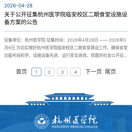
踊跃参与。 一、项目基本信息 1. 项目名称：杭州医学院临安校区二
2026-04-28
项。积极谋划省级工程研究中心建设，组建申报团队，努力搭建集
期宿舍家具方案征集 2. 实施地点：杭州市临安区颐康街 8 号 杭州
关于公开征集杭州医学院临安校区二期食堂设施设
基础研究、技术研发、转化、临床验证于一体的高水平创新平台。
医学院临安校区 3. 建设规模：共计 10 幢宿舍楼宇（二期楼宇编
备方案的公告
（四）优化校内大型仪器资源配置。建立全校范围内30万以上科研
号：S9、S10、S11、S12、S13、S14、S15、S16、S17、S18）
仪器数据库，着力推动大仪共享。2台科研设备转为教学设备，2台
4. 服务对象：满足校区约 6900 名师生住宿使用 5. 设计目标：构建
仪器调配至二级学院，6台不具备使用价值的仪器报废处理。设立二
征集单位：杭州医学院 征集时间：2026年4月28日 —— 2026年5
安全、舒适、实用、美观、易管理的现代化宿舍空间 二、设计依据
级学院大型仪器管理员10人，加强大仪运行管理力量。加强大型仪
月6日 为切实做好杭州医学院临安校区二期食堂建设工作，确保食堂
与基础资料 1. 附件材料： 附件1：《二期楼宇分布图》 附件2：
器共享信息化平台建设，制定《大型仪器开放共享平台管理办
功能布局科学、设施设备先进、运行安全高效，现面向社会公开征
《1-8号宿舍图》（核心设计依据，10 幢楼宇房间格局基本统一，
法》，编制33份仪器标准操作规程，提高仪器使用率。约谈食品科
集二期食堂设施设备设计方案。欢迎具有相关资质和经验的厨房设
以附件中32平的房间为主要参考开展设计） 附件3：《现场踏勘报
学与工程学院、公共卫生学院负责人，压实大仪使用管理责任。面
首页
下一页
尾页
备供应商、设计单位积极参与。 一、项目概况 1. 项目名称：杭州医
1
2
3
4
名表》 2. 规范标准： 所有设计方案、产品选材及制作工艺，须严格
向校内外用户开放共享，最大化发挥大型仪器的科研支撑作用。
学院临安校区二期食堂设施设备方案征集 2. 项目地点：杭州市临安
符合国家现行标准、行业规范，同时满足消防安全、环境保护、学
（五）加强附属医院内涵建设。制定附属人民医院领导班子共建共
区颐康街8号，杭州医学院临安校区 3. 建筑规模：二期食堂总建筑
校使用管理等相关要求。 三、方案设计核心要求 （一）四人间方案
管操作规程，完善“院院合一”运行机制。制定《附属医院建设专项资
面积约 10220平方米。 4. 设计定位： 供应能力：满足校区约7000
（面向学生） 1. 基本配置：每间宿舍按4人间配置，包含但不限于：
金使用管理办法（试行）》，加快推进附属临安人民医院等附属医
名师生的日常餐饮保障需求。 能源类型：采用 “全电厨房” 设计。食
组合床、书桌、座椅、衣柜、书架/置物架、窗帘等基本家具及配套
院建设发展工作。校院联合打造科创平台，加强人才共聘共享，推
堂内部不接入燃气管道，所有烹饪设备（炒灶、蒸柜、煲汤炉等）
用品。 2. 尺寸建议（供参考，可优化）： 组合床：长度
动人才双向有序流动。健全临床师资培育校院协同机制，提升医教
均需使用电力驱动。 功能限定：不设置米饭生产线。方案中不得包
≥3980mm，宽度≥900mm；护栏高度≥320mm，爬梯须安全防
协同育人质量。督促淳安县第一人民医院撤除附属医院牌子，彻底
含大型米饭生产线设备。 二、设计依据与基础资料 1. 附件材料： 附
滑、稳固易用。 书桌尺寸：满足放置电脑及学习用品需求，桌面下
清除涉及附属医院的相关内容，并赴现场检查，确保整改落实到
件1：《临安校区二期食堂各楼层布局图》（关键参考）。 注：原图