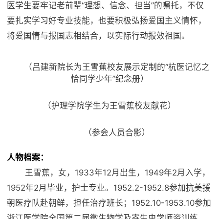
医学生要牢记老前辈“理想、信念、担当”的嘱托，不仅
要扎实学习好专业技能，也要积极弘扬爱国主义情怀，
将爱国情与报国志相结合，以实际行动报效祖国。
（吕建新院长为
王雪蕉
校友
展示定制的
“杭医记忆之
恰同学少年”纪念册）
（
护理学院学生
为
王雪蕉
校友
献花
）
（参会人员合影）
人物档案：
王雪蕉，女，1933年12月出生，1949年2月入学，
1952年2月毕业，护士专业。1952.2-1952.8参加抗美援
朝医疗队赴朝鲜，担任治疗班长；1952.10-1953.10参加
浙江医学院全国第二届微生物学及寄生虫学师资训练