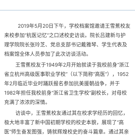
科学研究
杭医章程
研究生教育
201
9年
5
月20日下午，学校档案馆邀请王雪蕉校友
科研机构
招生就业
现任领导
来校参加“杭医记忆”之口述校史访谈。院长吕建新与护
国际教育
理学院院长张玲芝、党总支部书记戴雅琴、学生代表及
科研成果
档案馆全体人员参加了此次访谈活动。
机构设置
本专科生招生
人才招聘
王雪蕉校友于1949年2月开始就读于我校前身“浙江
继续教育
科研动态
省立杭州高级医事职业学校”（以下简称“高医”），1952
学校标识
研究生招生
年2月临近毕业时踊跃报名参加抗美援朝战争，并于
信息公告
1982年担任我校前身“浙江省卫生学校”副校长，对母校
学术期刊
充满了浓浓的深情。
留学生招生
访谈中，王雪蕉校友通过其在校求学经历的回忆，
信息公开
极大地丰富了新中国初期学校的校史本貌，展现了“高
合作交流
继续教育招生
医”师生奋发图强，铸就辉煌校史的奋斗篇章。通过其亲