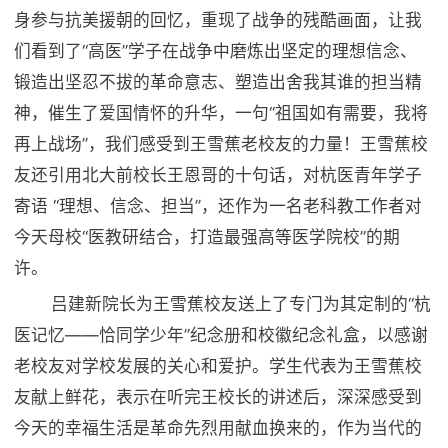
身参与抗美援朝的回忆，重现了战争的残酷画面，让我
公示公告
就业指导服务
们看到了“高医”学子在战争中磨炼出坚定的理想信念、
国内合作
锻造出坚忍不拔的革命意志、塑造出舍我其谁的担当精
神，催生了爱国情怀的升华，一句“祖国如有需要，我将
国际交流
再上战场”，我们感受到王雪蕉老校友的力量！王雪蕉校
友还引用北大前校长王恩哥的十句话，对杭医青年学子
教育发展基金会
寄语 “理想、信念、担当”，还作为一名老科教工作者对
今天母校“医教研结合，打造最强高等医学院校”的期
许。
吕建新院长为王雪蕉校友送上了专门为其定制的“杭
医记忆——恰同学少年”纪念册和校徽纪念礼盒，以感谢
老校友对学校发展的关心和爱护。学生代表为王雪蕉校
友献上鲜花，表示
在听完王校长的讲述后，深深感受到
今天的幸福生活是革命先烈用献血换来的，作为当代的