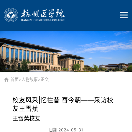
首页
学校概况
首页
>
人物故事
>正文
校友风采|忆往昔 寄今朝——采访校
学校简介
教育教学
友王雪蕉
王雪蕉校友
历史沿革
本科生教育
日期 2024-05-31