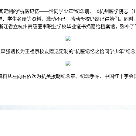
的“杭医记忆——恰同学少年”纪念册、《杭州医学院志（192
单、学生名册等资料，激动不已，感动母校仍然记得她们。同时
的浙江省立杭州高级医事职业学校毕业证书捐赠给档案馆，弥补了
钱森强馆长为王祖京校友赠送定制的“杭医记忆之恰同学少年”纪念
资料从左向右依次为抗美援朝纪念章、纪念手帕、中国红十字会