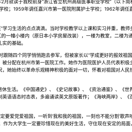
2月就读于我校前身“浙江省立杭州高级医事职业学校”（以下简称“高
市护士学校；1959年调任嘉兴市第一医院附属护士学校；1962
“高医”学习生活的点点滴滴。当时学校教学以上课和实习并重，教
校区的一幢小楼内（原日本小学房屋改装），一楼为教室，二楼为
扎实的基础。
随四个同学悄悄跑去参军，但被家长以“学成更好的报效祖国
，被分配在杭州市第一医院工作。她作为医院医护人员代表积极
况，她始终以革命乐观精神积极的面对一切，怀着对祖国对人民
休生活。《中国通史》、《史记故事》、《资治通鉴》、《世
制英语语态时态表，多遍诵读英文原版著作；《海峡两岸》、《
要爱党爱祖国，一听到‘我和我的祖国，一刻也不能分割’歌声
年；作为大学生一定要珍惜现在的美好生活，守住现在安定的局面