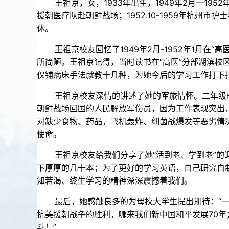
王祖京，女，1933年出生，1949年2月—1952年
援朝医疗队赴朝鲜战场；1952.10-1959年杭州
休。
王祖京校友回忆了1949年2月-1952年1月在
所简陋。王祖京记得，当时读书在“高医”分部湖滨
仅铺病床手法就教十几种，为她今后的学习工作打下
王祖京校友深情的讲述了她的军旅情怀。二年级时跟
朝鲜战场回国的人民解放军伤员，因为工作表现突出
对缺少食物、药品，飞机轰炸、细菌战爆发等恶劣情
使命。
王祖京校友给我们分享了她“活到老、学到老”的退
下厚厚的几十本；为了更好的学习英语，自己研究自
知若渴、终生学习的精神深深震撼着我们。
最后，她感触良多的为母校大学生提出期待：“一定
抗美援朝战争的胜利，哪来我们新中国和平发展70
斗！”