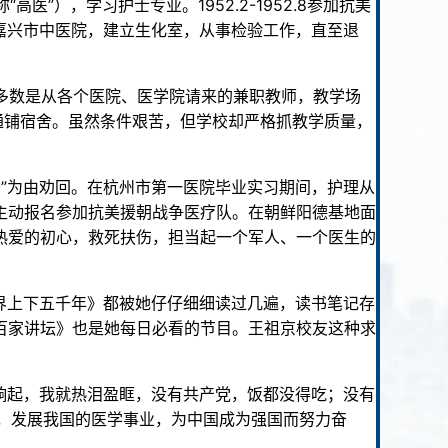
医”），学习护士专业。1952.2-1952.8参加抗美
年调任嘉兴市中医院，建立生化室，从事检验工作，直至退
师多数是从各个医院、医学院请来的兼职教师，教学场
通铺宿舍。虽然条件艰苦，但学校却严格抓教学质量，
”为由劝回。在杭州市第一医院毕业实习期间，护理从
主动报名参加抗美援朝战争医疗队。在朝鲜阳德基地面
热爱的初心，救死扶伤，担当起一个军人、一个医生的
界上下五千年》都被她仔仔细细读过几遍，读书笔记存
百家讲坛》也是她每日必看的节目。王祖京校友这种求
响起，我就热泪盈眶，没有共产党，饭都没得吃；没有
，发展我国的医学事业，为中国成为强国而努力奋