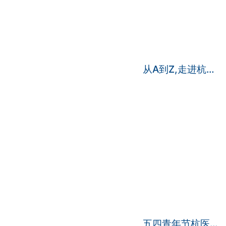
从A到Z,走进杭州医学院
五四青年节杭医推广曲《沿梦而行》